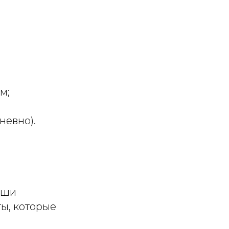
м;
невно).
аши
ы, которые