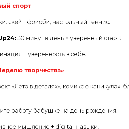
овый спорт
и, скейт, фрисби, настольный теннис.
lUp24:
30 минут в день = уверенный старт!
нация + уверенность в себе.
«Неделю творчества»
кт «Лето в деталях», комикс о каникулах, б
те работу бабушке на день рождения.
вное мышление + digital-навыки.