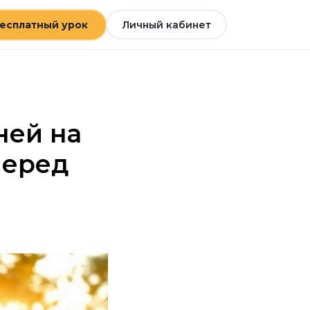
есплатный урок
Личный кабинет
ней на
перед