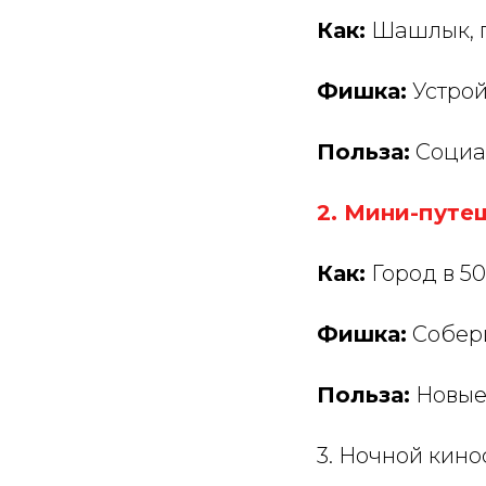
Как:
Шашлык, ги
Фишка:
Устрой
Польза:
Социал
2. Мини-путе
Как:
Город в 50
Фишка:
Собери
Польза:
Новые 
3. Ночной кин