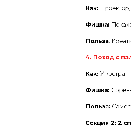
Как:
Проектор, 
Фишка:
Покажи
Польза
: Креа
4. Поход с пал
Как:
У костра —
Фишка:
Соревн
Польза:
Самост
Секция 2: 2 с