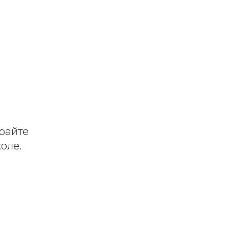
ирайте
оле.