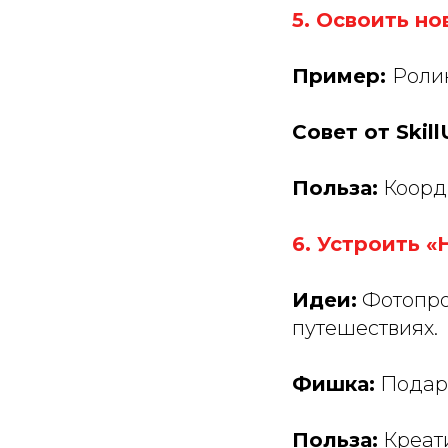
5. Освоить н
Пример:
Ролик
Совет от Skil
Польза:
Коорди
6. Устроить 
Идеи:
Фотопрое
путешествиях.
Фишка:
Подари
Польза:
Креати