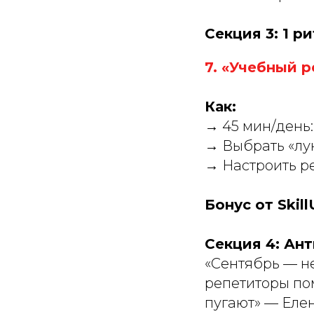
Секция 3: 1 р
7. «Учебный 
Как:
→ 45 мин/день:
→ Выбрать «лук
→ Настроить ре
Бонус от Skil
Секция 4: Ан
«Сентябрь — не
репетиторы по
пугают» — Елен