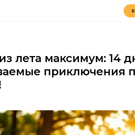
Б
з лета максимум: 14 д
ваемые приключения 
!