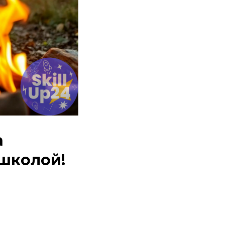
а
школой!