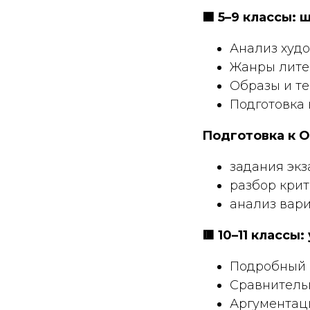
🟩 5–9 классы:
Анализ худо
Жанры лите
Образы и т
Подготовка
Подготовка к О
задания эк
разбор кри
анализ вар
🟥 10–11 классы
Подробный 
Сравнитель
Аргументац