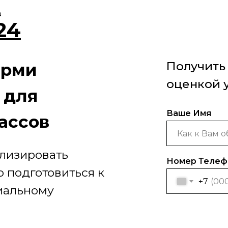
а
24
Получить
ерми
оценкой 
 для
Ваше Имя
лассов
лизировать
Номер Телеф
 подготовиться к
+7
иальному