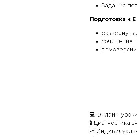
Задания по
Подготовка к Е
развернуты
сочинение 
демоверси
💻 Онлайн-уроки
🧪 Диагностика 
📈 Индивидуаль