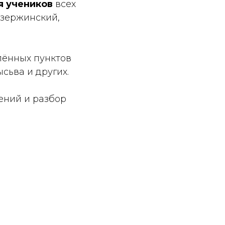
я учеников
всех
Дзержинский,
лённых пунктов
ысьва и других.
ений и разбор