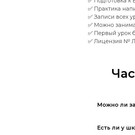
✅ Подготовка к 
✅ Практика нап
✅ Записи всех у
✅ Можно занима
✅ Первый урок 
✅ Лицензия № Л
Час
Можно ли з
Есть ли у ш