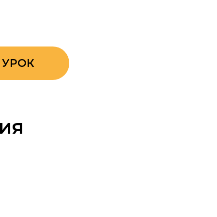
 УРОК
ия