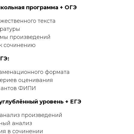
 школьная программа + ОГЭ
жественного текста
ратуры
емы произведений
 к сочинению
ГЭ:
заменационного формата
териев оценивания
иантов ФИПИ
: углублённый уровень + ЕГЭ
анализ произведений
ный анализ
ия в сочинении