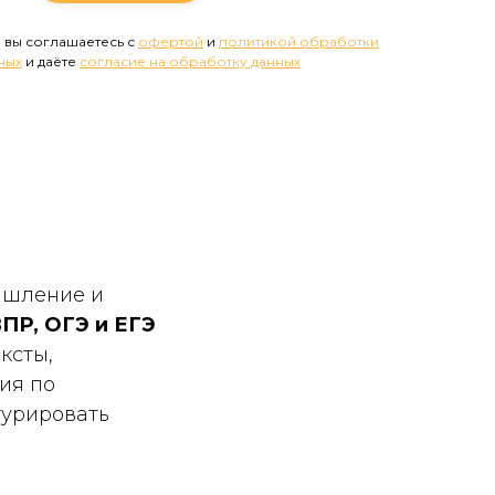
 вы соглашаетесь с
офертой
и
политикой обработки
ных
и даёте
согласие на обработку данных
ышление и
ПР, ОГЭ и ЕГЭ
ксты,
ия по
турировать