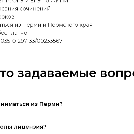
ВПР, ОГЭ и ЕГЭ по ФИПИ
исания сочинений
роков
ться из Перми и Пермского края
бесплатно
035-01297-33/00233567
то задаваемые воп
аниматься из Перми?
колы лицензия?